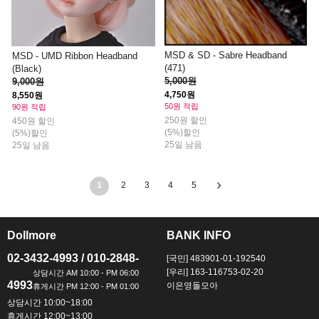
MSD & SD - Sabre Headband
MSD - UMD Ribbon Headband
(471)
(Black)
5,000원
9,000원
4,750원
8,550원
50원 적립
90원 적립
250원 할인
450원 할인
(5%)할인
(5%)할인
25일 남음
25일 남음
1
2
3
4
5
Dollmore
BANK INFO
ㅡ
ㅡ
02-3432-4993 / 010-2848-
[국민] 483901-01-192540
[우리] 163-116753-02-20
4993
이은영돌모아
상담시간 10:00~18:00
휴게시간 12:00~13:00