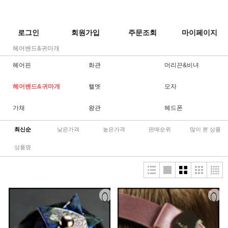
로그인
회원가입
주문조회
마이페이지
헤어밴드&귀마개
헤어핀
화관
머리끈&비녀
헤어밴드&귀마개
핼멧
모자
가채
왕관
헤드폰
최신순
낮은가격
높은가격
판매순위
많이 본 상품
상품명