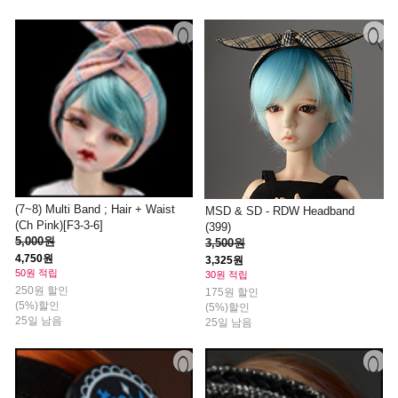
(7~8) Multi Band ; Hair + Waist
MSD & SD - RDW Headband
(Ch Pink)[F3-3-6]
(399)
5,000원
3,500원
4,750원
3,325원
50원 적립
30원 적립
250원 할인
175원 할인
(5%)할인
(5%)할인
25일 남음
25일 남음