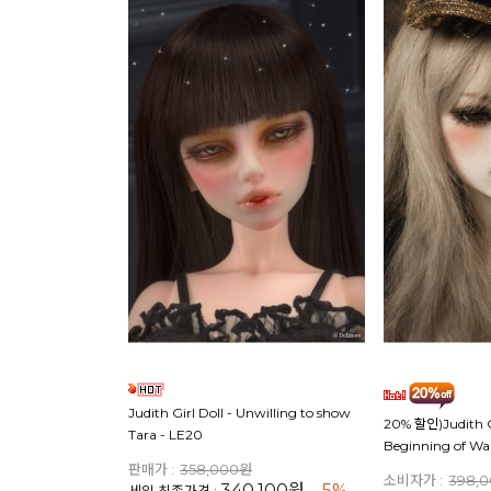
Judith Girl Doll - Unwilling to show
20% 할인)Judith Gi
Tara - LE20
Beginning of Wa
판매가 :
358,000원
소비자가 :
398,
340,100원
5%
세일 최종가격 :