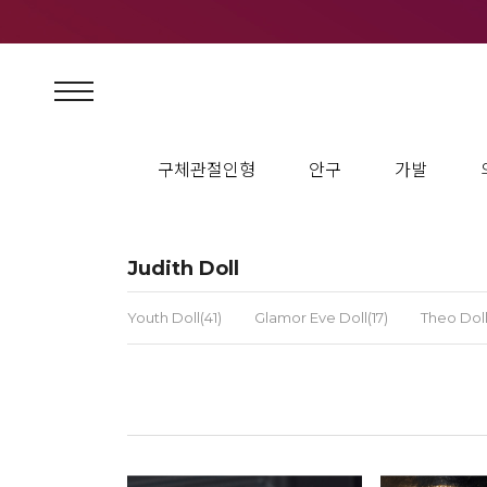
구체관절인형
안구
가발
Judith Doll
Youth Doll(41)
Glamor Eve Doll(17)
Theo Doll