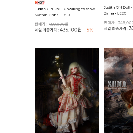
Judith Girl Doll
Judith Girl Doll - Unwilling to show
Zinna - LE20
Suntan Zinna - LE10
판매가 :
348,00
판매가 :
458,000원
3
세일 최종가격 :
435,100원
5%
세일 최종가격 :