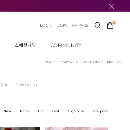
0
LOGIN
JOIN
MYPAGE
텀
스페셜세일
COMMUNITY
HOME
>
구체관절인형
>
Youth Line
>
Judith Doll
(25)
Sohi Doll(2)
New
Name
Hot
Best
High price
Low price