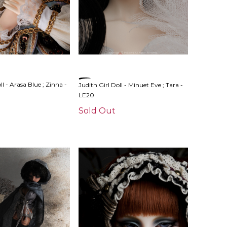
ll - Arasa Blue ; Zinna -
Judith Girl Doll - Minuet Eve ; Tara -
LE20
Sold Out