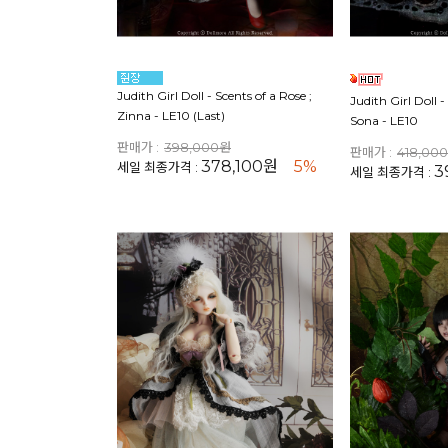
Judith Girl Doll - Scents of a Rose ;
Judith Girl Doll 
Zinna - LE10 (Last)
Sona - LE10
판매가 :
398,000원
판매가 :
418,00
378,100원
5%
세일 최종가격 :
3
세일 최종가격 :