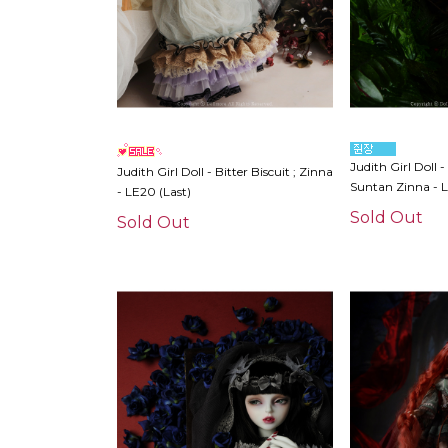
Judith Girl Doll 
Judith Girl Doll - Bitter Biscuit ; Zinna
Suntan Zinna - 
- LE20 (Last)
Sold Out
Sold Out