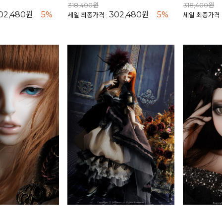
318,400원
318,400원
02,480원
5%
302,480원
5%
세일 최종가격 :
세일 최종가격 