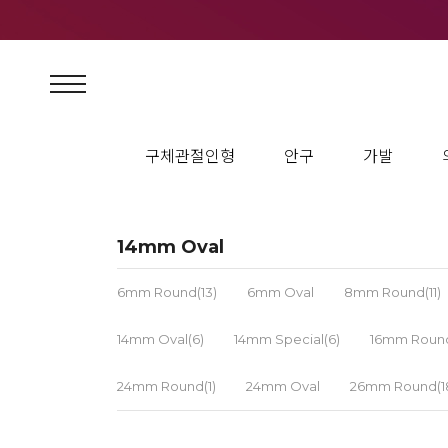
구체관절인형
안구
가발
14mm Oval
6mm Round(13)
6mm Oval
8mm Round(11)
14mm Oval(6)
14mm Special(6)
16mm Round
24mm Round(1)
24mm Oval
26mm Round(1