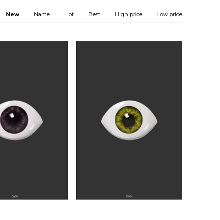
New
Name
Hot
Best
High price
Low price