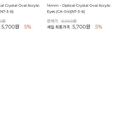
l Crystal Oval Acrylic
14mm - Optical Crystal Oval Acrylic
[N7-3-6]
Eyes (CA-04)[N7-3-6]
00원
판매가 :
6,000원
5,700원
5%
5,700원
5%
:
세일 최종가격 :