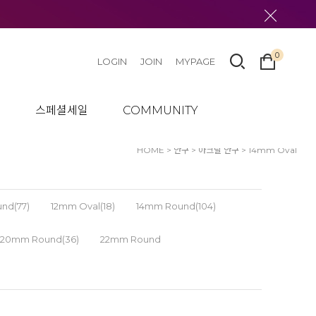
0
LOGIN
JOIN
MYPAGE
텀
스페셜세일
COMMUNITY
HOME
>
안구
>
아크릴 안구
>
14mm Oval
nd(77)
12mm Oval(18)
14mm Round(104)
20mm Round(36)
22mm Round