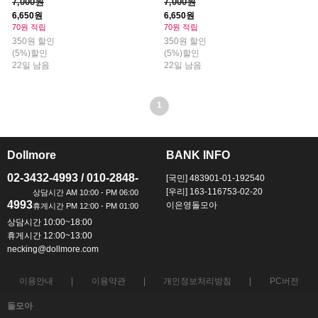
7,000원
7,000원
6,650원
6,650원
70원 적립
70원 적립
350원 할인
350원 할인
(5%)할인
(5%)할인
22일 남음
22일 남음
1
Dollmore
BANK INFO
ㅡ
ㅡ
02-3432-4993 / 010-2848-
[국민] 483901-01-192540
[우리] 163-116753-02-20
4993
이은영돌모아
상담시간 10:00~18:00
휴게시간 12:00~13:00
necking@dollmore.com
이용안내
이용약관
개인정보처리방침
PC버전
돌모아