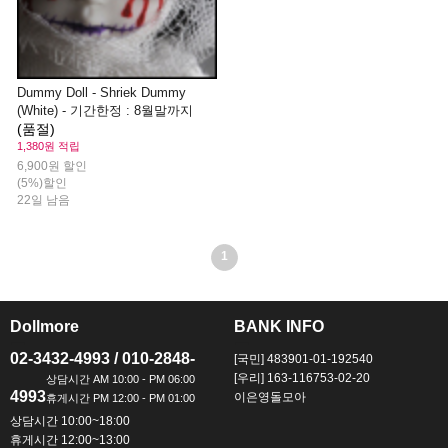
Dummy Doll - Shriek Dummy
(White) - 기간한정 : 8월말까지
(품절)
1,380원 적립
6,900원 할인
(5%)할인
22일 남음
1
Dollmore
BANK INFO
ㅡ
ㅡ
02-3432-4993 / 010-2848-
[국민] 483901-01-192540
[우리] 163-116753-02-20
4993
이은영돌모아
상담시간 10:00~18:00
휴게시간 12:00~13:00