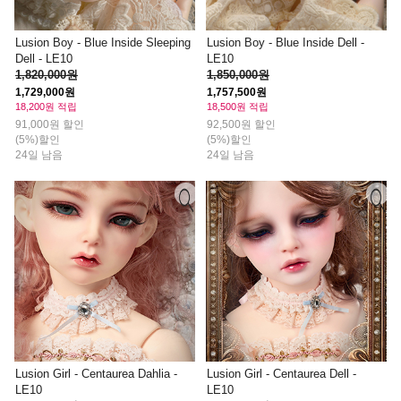
Lusion Boy - Blue Inside Sleeping
Lusion Boy - Blue Inside Dell -
Dell - LE10
LE10
1,820,000원
1,850,000원
1,729,000원
1,757,500원
18,200원 적립
18,500원 적립
91,000원 할인
92,500원 할인
(5%)할인
(5%)할인
24일 남음
24일 남음
Lusion Girl - Centaurea Dahlia -
Lusion Girl - Centaurea Dell -
LE10
LE10