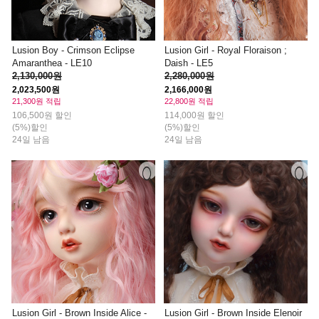
Lusion Boy - Crimson Eclipse
Lusion Girl - Royal Floraison ;
Amaranthea - LE10
Daish - LE5
2,130,000원
2,280,000원
2,023,500원
2,166,000원
21,300원 적립
22,800원 적립
106,500원 할인
114,000원 할인
(5%)할인
(5%)할인
24일 남음
24일 남음
Lusion Girl - Brown Inside Alice -
Lusion Girl - Brown Inside Elenoir