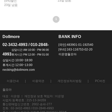
23일 남음
(5%)할인
23일 남음
1
Dollmore
BANK INFO
ㅡ
ㅡ
02-3432-4993 / 010-2848-
[국민] 483901-01-192540
[우리] 163-116753-02-20
4993
이은영돌모아
상담시간 10:00~18:00
휴게시간 12:00~13:00
necking@dollmore.com
이용안내
이용약관
개인정보처리방침
PC버전
돌모아
대표 : 이은영 ㅣ 개인정보 보호 책임자 : 이은영
사업자 등록번호 : 215-13-34359
통신판매업신고번호 : 2002-송파-277
전화 : 02-3432-4993 / 010-2848-4993