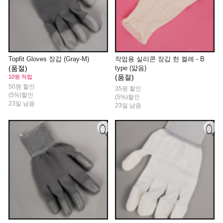
Topfit Gloves 장갑 (Gray-M)
작업용 실리콘 장갑 한 켤레 - B
(품절)
type (얇음)
(품절)
10원 적립
50원 할인
35원 할인
(5%)할인
(5%)할인
23일 남음
23일 남음