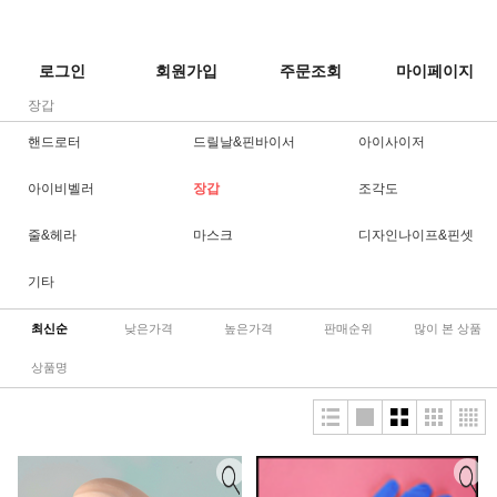
로그인
회원가입
주문조회
마이페이지
장갑
핸드로터
드릴날&핀바이서
아이사이저
아이비벨러
장갑
조각도
줄&헤라
마스크
디자인나이프&핀셋
기타
최신순
낮은가격
높은가격
판매순위
많이 본 상품
상품명