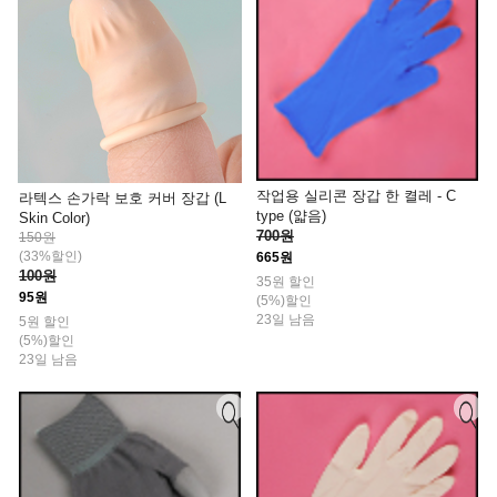
작업용 실리콘 장갑 한 켤레 - C
라텍스 손가락 보호 커버 장갑 (L
type (얇음)
Skin Color)
700원
150원
(33%할인)
665원
100원
35원 할인
95원
(5%)할인
23일 남음
5원 할인
(5%)할인
23일 남음