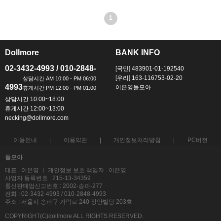
1
Dollmore
BANK INFO
ㅡ
ㅡ
02-3432-4993 / 010-2848-
[국민] 483901-01-192540
[우리] 163-116753-02-20
4993
이은영돌모아
상담시간 10:00~18:00
휴게시간 12:00~13:00
necking@dollmore.com
이용안내
이용약관
개인정보처리방침
PC버전
돌모아
대표 : 이은영 ㅣ 개인정보 보호 책임자 : 이은영
사업자 등록번호 : 215-13-34359
통신판매업신고번호 : 2002-송파-277
전화 : 02-3432-4993 / 010-2848-4993
주소 : 서울시 송파구 가락로 240 장안빌딩 203호
COPYRIGHT(C)dollmore ALL RIGHTS RESERVED.