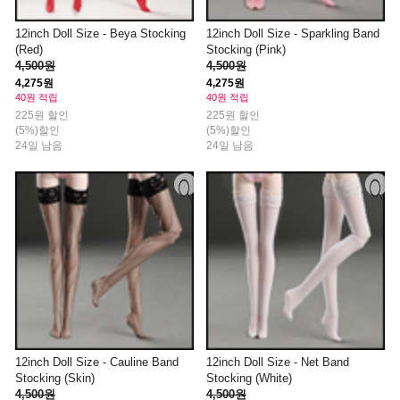
12inch Doll Size - Beya Stocking
12inch Doll Size - Sparkling Band
(Red)
Stocking (Pink)
4,500원
4,500원
4,275원
4,275원
40원 적립
40원 적립
225원 할인
225원 할인
(5%)할인
(5%)할인
24일 남음
24일 남음
12inch Doll Size - Cauline Band
12inch Doll Size - Net Band
Stocking (Skin)
Stocking (White)
4,500원
4,500원