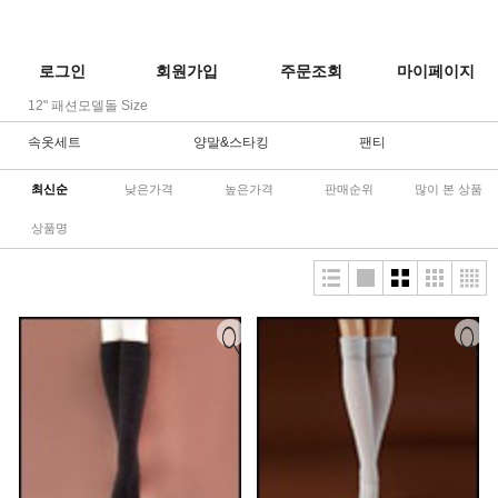
로그인
회원가입
주문조회
마이페이지
12" 패션모델돌 Size
속옷세트
양말&스타킹
팬티
최신순
낮은가격
높은가격
판매순위
많이 본 상품
상품명