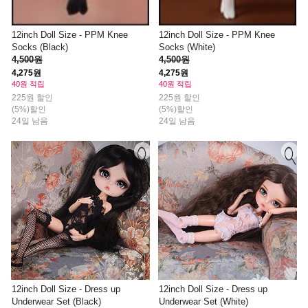
12inch Doll Size - PPM Knee
12inch Doll Size - PPM Knee
Socks (Black)
Socks (White)
4,500원
4,500원
4,275원
4,275원
40원 적립
40원 적립
225원 할인
225원 할인
(5%)할인
(5%)할인
24일 남음
24일 남음
12inch Doll Size - Dress up
12inch Doll Size - Dress up
Underwear Set (Black)
Underwear Set (White)