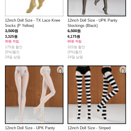
12inch Doll Size - TX Lace Knee
12inch Doll Size - UPK Panty
Socks (P Yellow)
Stockings (Black)
3,500원
6,500원
3,325원
6,175원
30원 적립
60원 적립
175원 할인
325원 할인
(5%)할인
(5%)할인
24일 남음
24일 남음
12inch Doll Size - UPK Panty
12inch Doll Size - Striped