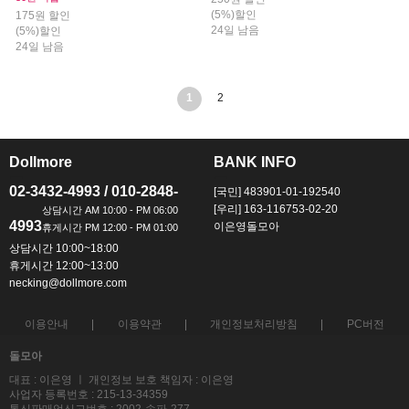
(5%)할인
175원 할인
24일 남음
(5%)할인
24일 남음
1
2
Dollmore
BANK INFO
ㅡ
ㅡ
02-3432-4993 / 010-2848-
[국민] 483901-01-192540
[우리] 163-116753-02-20
4993
이은영돌모아
상담시간 10:00~18:00
휴게시간 12:00~13:00
necking@dollmore.com
이용안내
이용약관
개인정보처리방침
PC버전
돌모아
대표 : 이은영 ㅣ 개인정보 보호 책임자 : 이은영
사업자 등록번호 : 215-13-34359