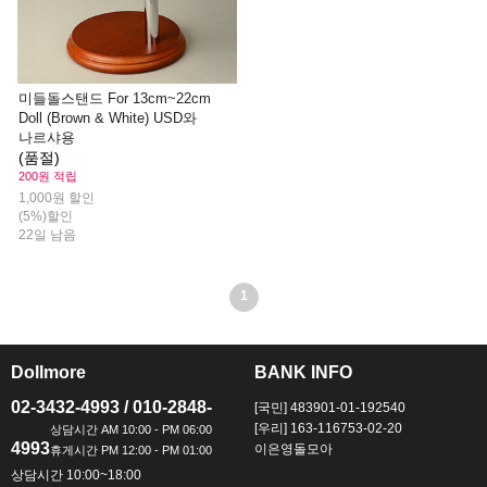
미들돌스탠드 For 13cm~22cm
Doll (Brown & White) USD와
나르샤용
(품절)
200원 적립
1,000원 할인
(5%)할인
22일 남음
1
Dollmore
BANK INFO
ㅡ
ㅡ
02-3432-4993 / 010-2848-
[국민] 483901-01-192540
[우리] 163-116753-02-20
4993
이은영돌모아
상담시간 10:00~18:00