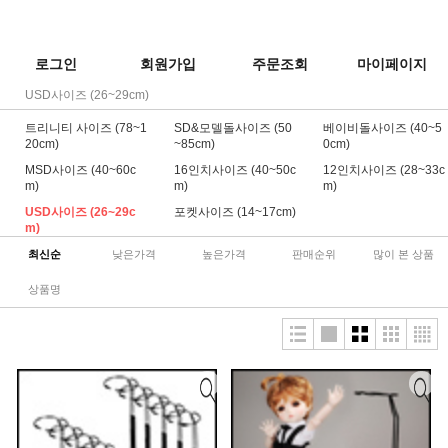
로그인
회원가입
주문조회
마이페이지
USD사이즈 (26~29cm)
트리니티 사이즈 (78~1
SD&모델돌사이즈 (50
베이비돌사이즈 (40~5
20cm)
~85cm)
0cm)
MSD사이즈 (40~60c
16인치사이즈 (40~50c
12인치사이즈 (28~33c
m)
m)
m)
USD사이즈 (26~29c
포켓사이즈 (14~17cm)
m)
최신순
낮은가격
높은가격
판매순위
많이 본 상품
상품명