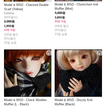
Model & MSD - Chomchom knit
Model & MSD - Checked Double
Muffler (Mint)
Scarf (Yellow)
4,000원
5,000원
(60%할인)
3,800원
2,000원
40원 적립
1,900원
200원 할인
20원 적립
(5%)할인
23일 남음
100원 할인
(5%)할인
23일 남음
Model & MSD - Check Woollen
Model & MSD - Drizzly Knit
Muffler (L - Black)
Muffler (Black)