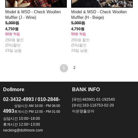
Model & MSD - Check Woollen
Model & MSD - Check Woollen
Muffler (J - Wine)
Muffler (H - Beige)
5,000원
5,000원
4,750원
4,750원
50원 적립
50원 적립
250원 할인
250원 할인
(5%)할인
(5%)할인
23일 남음
23일 남음
1
2
Dollmore
BANK INFO
ㅡ
ㅡ
02-3432-4993 / 010-2848-
[국민] 483901-01-192540
[우리] 163-116753-02-20
4993
이은영돌모아
상담시간 10:00~18:00
휴게시간 12:00~13:00
necking@dollmore.com