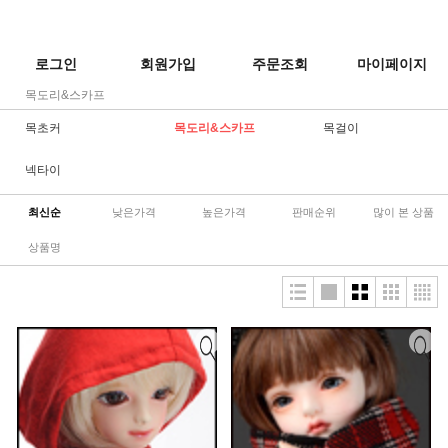
로그인
회원가입
주문조회
마이페이지
목도리&스카프
목초커
목도리&스카프
목걸이
넥타이
최신순
낮은가격
높은가격
판매순위
많이 본 상품
상품명