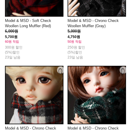
Model & MSD - Soft Check
Model & MSD - Chrono Check
Woollen Long Muffler (Red)
Woollen Muffler (Gray)
6,000원
5,000원
5,700원
4,750원
60원 적립
50원 적립
300원 할인
250원 할인
(5%)할인
(5%)할인
23일 남음
23일 남음
Model & MSD - Chrono Check
Model & MSD - Chrono Check