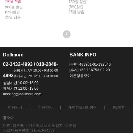
180원 적립
750원 할인
(5%)할인
900원 할인
25일 남음
(5%)할인
25일 남음
1
Dollmore
BANK INFO
ㅡ
ㅡ
02-3432-4993 / 010-2848-
[국민] 483901-01-192540
[우리] 163-116753-02-20
4993
이은영돌모아
상담시간 10:00~18:00
휴게시간 12:00~13:00
necking@dollmore.com
이용안내
이용약관
개인정보처리방침
PC버전
돌모아
대표 : 이은영 ㅣ 개인정보 보호 책임자 : 이은영
사업자 등록번호 : 215-13-34359