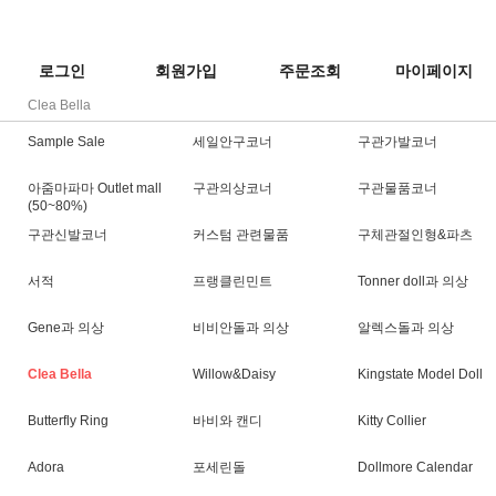
로그인
회원가입
주문조회
마이페이지
Clea Bella
Sample Sale
세일안구코너
구관가발코너
아줌마파마 Outlet mall
구관의상코너
구관물품코너
(50~80%)
구관신발코너
커스텀 관련물품
구체관절인형&파츠
서적
프랭클린민트
Tonner doll과 의상
Gene과 의상
비비안돌과 의상
알렉스돌과 의상
Clea Bella
Willow&Daisy
Kingstate Model Doll
Butterfly Ring
바비와 캔디
Kitty Collier
Adora
포세린돌
Dollmore Calendar