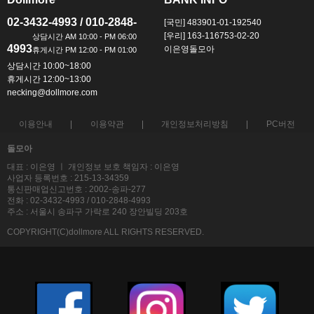
ㅡ
ㅡ
02-3432-4993 / 010-2848-
[국민] 483901-01-192540
[우리] 163-116753-02-20
4993
이은영돌모아
상담시간 10:00~18:00
휴게시간 12:00~13:00
necking@dollmore.com
이용안내
이용약관
개인정보처리방침
PC버전
돌모아
대표 : 이은영 ㅣ 개인정보 보호 책임자 : 이은영
사업자 등록번호 : 215-13-34359
통신판매업신고번호 : 2002-송파-277
전화 : 02-3432-4993 / 010-2848-4993
주소 : 서울시 송파구 가락로 240 장안빌딩 203호
COPYRIGHT(C)dollmore ALL RIGHTS RESERVED.