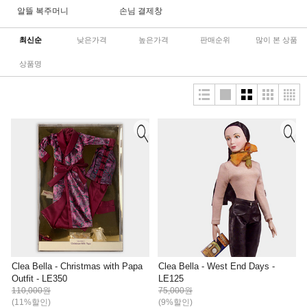
알뜰 복주머니
손님 결제창
최신순
낮은가격
높은가격
판매순위
많이 본 상품
상품명
Clea Bella - Christmas with Papa
Clea Bella - West End Days -
Outfit - LE350
LE125
110,000원
75,000원
(11%할인)
(9%할인)