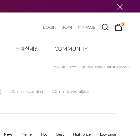
0
LOGIN
JOIN
MYPAGE
텀
스페셜세일
COMMUNITY
HOME
>
안구
>
My Self Eyes
>
16mm Special
)
20mm Round(3)
20mm Special(25)
New
Name
Hot
Best
High price
Low price