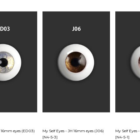
HS 16mm eyes (ED03)
My Self Eyes - JH 16mm eyes (J06)
My Self Eyes 
[N4-5-3]
[N4-5-1]