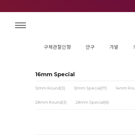
구체관절인형
안구
가발
16mm Special
12mm Round(3)
12mm Special(17)
14mm Rou
28mm Round(3)
28mm Special(6)