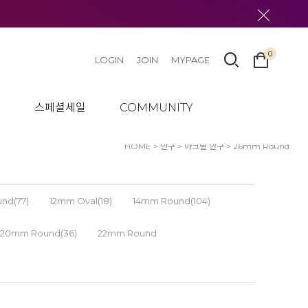
0
LOGIN
JOIN
MYPAGE
텀
스페셜세일
COMMUNITY
HOME
>
안구
>
아크릴 안구
>
26mm Round
nd(77)
12mm Oval(18)
14mm Round(104)
20mm Round(36)
22mm Round