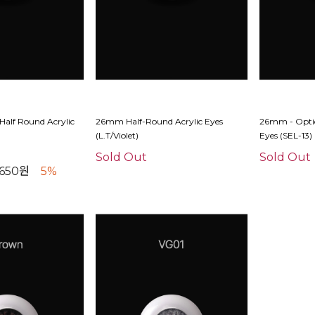
Half Round Acrylic
26mm Half-Round Acrylic Eyes
26mm - Optic
(L.T/Violet)
Eyes (SEL-13)
Sold Out
Sold Out
,650원
5%