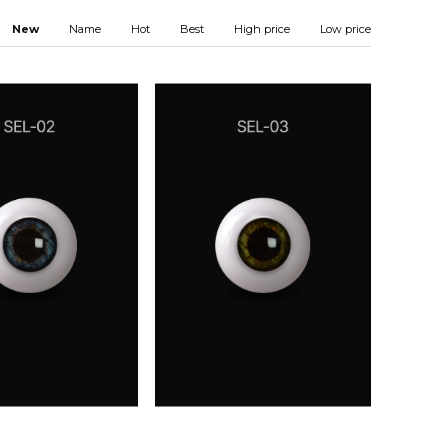
New
Name
Hot
Best
High price
Low price