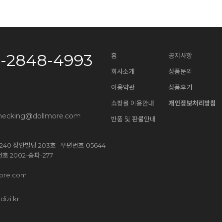
0-2848-4993
홈
공지사항
회사소개
상품문의
이용약관
상품후기
쇼핑몰 이용안내
개인정보처리방침
necking@dollmore.com
반품 및 환불안내
40 장안빌딩 203호 우편번호 05644
 2002-송파-277
ore.com
dizi.kr