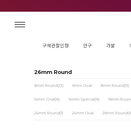
구체관절인형
안구
가발
26mm Round
6mm Round(13)
6mm Oval
8mm Round(11)
14mm Oval(6)
14mm Special(6)
16mm Round
24mm Round(1)
24mm Oval
26mm Round(1