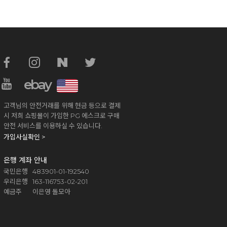
ebay
고객님의 안전거래를 위해 현금 등으로 결제
시 저희 쇼핑몰이 가입한 PG 에스크로 구매
안전 서비스를 이용하실 수 있습니다.
가입사실확인 >
은행 계좌 안내
국민은행 483901-01-192540
우리은행 163-116753-02-201
예금주 이은영 돌모아