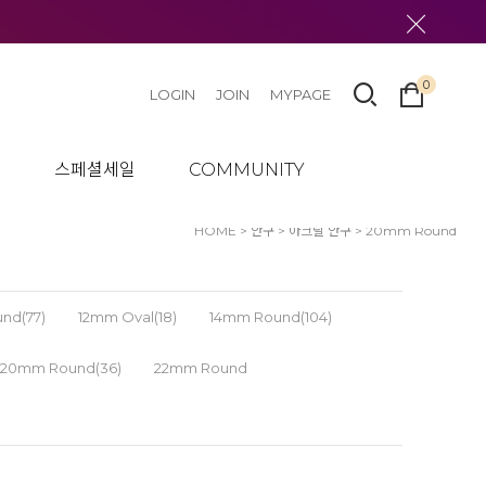
0
LOGIN
JOIN
MYPAGE
텀
스페셜세일
COMMUNITY
HOME
>
안구
>
아크릴 안구
>
20mm Round
nd(77)
12mm Oval(18)
14mm Round(104)
20mm Round(36)
22mm Round