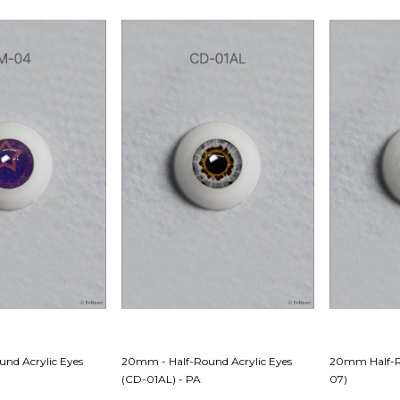
nd Acrylic Eyes
20mm - Half-Round Acrylic Eyes
20mm Half-Ro
(CD-01AL) - PA
07)