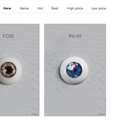
New
Name
Hot
Best
High price
Low price