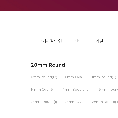
구체관절인형
안구
가발
20mm Round
6mm Round(13)
6mm Oval
8mm Round(11)
14mm Oval(6)
14mm Special(6)
16mm Round
24mm Round(1)
24mm Oval
26mm Round(1