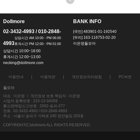
Dollmore
BANK INFO
ㅡ
ㅡ
02-3432-4993 / 010-2848-
[국민] 483901-01-192540
[우리] 163-116753-02-20
4993
이은영돌모아
상담시간 10:00~18:00
휴게시간 12:00~13:00
necking@dollmore.com
이용안내
이용약관
개인정보처리방침
PC버전
돌모아
대표 : 이은영 ㅣ 개인정보 보호 책임자 : 이은영
사업자 등록번호 : 215-13-34359
통신판매업신고번호 : 2002-송파-277
전화 : 02-3432-4993 / 010-2848-4993
주소 : 서울시 송파구 가락로 240 장안빌딩 203호
COPYRIGHT(C)dollmore ALL RIGHTS RESERVED.