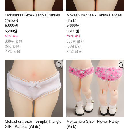
Mokashura Size - Tabiya Panties
Mokashura Size - Tabiya Panties
(Yellow)
(Pink)
6,000원
6,000원
5,700원
5,700원
60원 적립
60원 적립
300원 할인
300원 할인
(5%)할인
(5%)할인
25일 남음
25일 남음
Mokashura Size - Simple Triangle
Mokashura Size - Flower Panty
GIRL Panties (White)
(Pink)