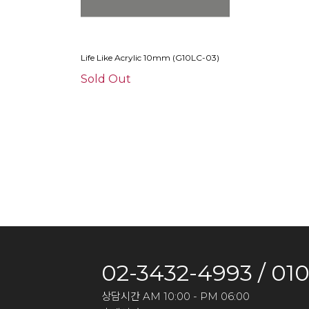
Life Like Acrylic 10mm (G10LC-03)
Sold Out
02-3432-4993 / 01
상담시간 AM 10:00 - PM 06:00