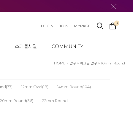
0
LOGIN
JOIN
MYPAGE
텀
스페셜세일
COMMUNITY
HOME
>
안구
>
아크릴 안구
>
10mm Round
nd(77)
12mm Oval(18)
14mm Round(104)
20mm Round(36)
22mm Round