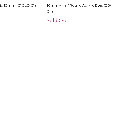
ylic 10mm (G10LC-01)
10mm - Half Round Acrylic Eyes (EB-
04)
Sold Out