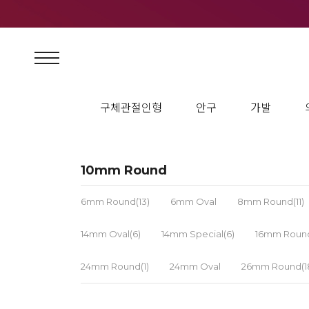
구체관절인형
안구
가발
10mm Round
6mm Round(13)
6mm Oval
8mm Round(11)
14mm Oval(6)
14mm Special(6)
16mm Round
24mm Round(1)
24mm Oval
26mm Round(1