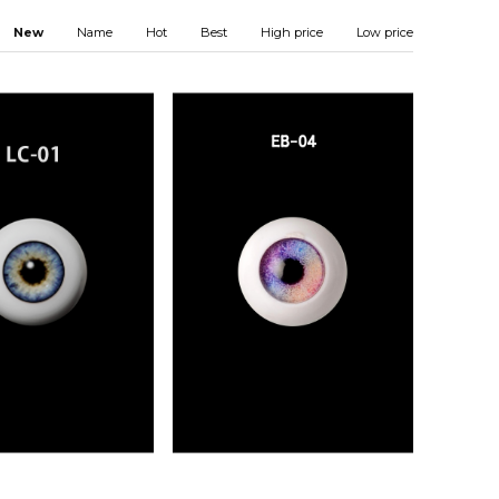
New
Name
Hot
Best
High price
Low price