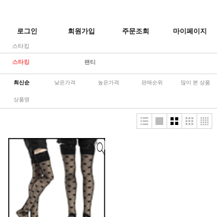
로그인
회원가입
주문조회
마이페이지
스타킹
스타킹
팬티
최신순
낮은가격
높은가격
판매순위
많이 본 상품
상품명