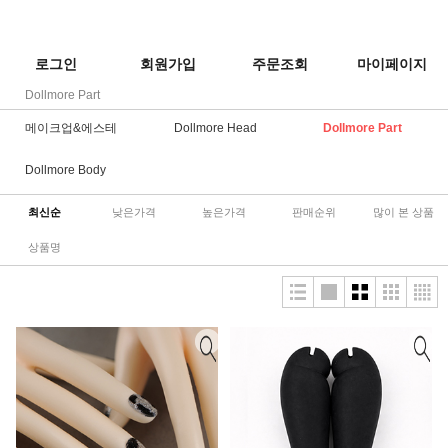
로그인
회원가입
주문조회
마이페이지
Dollmore Part
메이크업&에스테
Dollmore Head
Dollmore Part
Dollmore Body
최신순
낮은가격
높은가격
판매순위
많이 본 상품
상품명