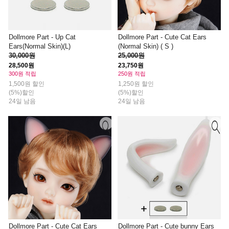
Dollmore Part - Up Cat
Dollmore Part - Cute Cat Ears
Ears(Normal Skin)(L)
(Normal Skin) ( S )
30,000원
25,000원
28,500원
23,750원
300원 적립
250원 적립
1,500원 할인
1,250원 할인
(5%)할인
(5%)할인
24일 남음
24일 남음
Dollmore Part - Cute Cat Ears
Dollmore Part - Cute bunny Ears