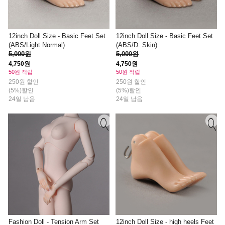
12inch Doll Size - Basic Feet Set
12inch Doll Size - Basic Feet Set
(ABS/Light Normal)
(ABS/D. Skin)
5,000원
5,000원
4,750원
4,750원
50원 적립
50원 적립
250원 할인
250원 할인
(5%)할인
(5%)할인
24일 남음
24일 남음
Fashion Doll - Tension Arm Set
12inch Doll Size - high heels Feet