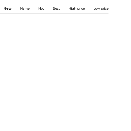
New
Name
Hot
Best
High price
Low price