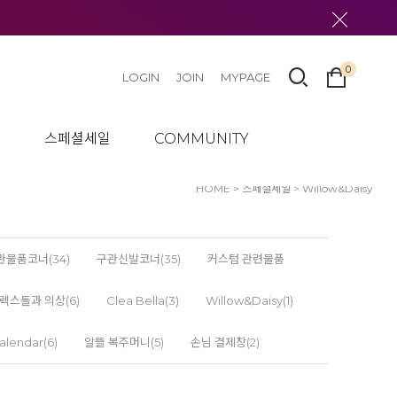
0
LOGIN
JOIN
MYPAGE
텀
스페셜세일
COMMUNITY
HOME
>
스페셜세일
>
Willow&Daisy
관물품코너(34)
구관신발코너(35)
커스텀 관련물품
렉스돌과 의상(6)
Clea Bella(3)
Willow&Daisy(1)
alendar(6)
알뜰 복주머니(5)
손님 결제창(2)