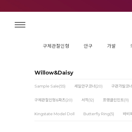
구체관절인형
안구
가발
Willow&Daisy
Sample Sale(55)
세일안구코너(20)
구관가발코너(
구체관절인형&파츠(20)
서적(12)
프랭클린민트(11)
Kingstate Model Doll
Butterfly Ring(5)
바비와