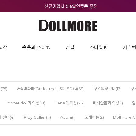
의상
속옷과 스타킹
신발
스타일링
커스
75)
아줌마파마 Outlet mall (50~80%)(68)
구관의상코너(13)
구
Tonner doll과 의상(21)
Gene과 의상(25)
비비안돌과 의상(1)
알
 캔디(4)
Kitty Collier(11)
Adora(1)
포세린돌(2)
Dollmore C