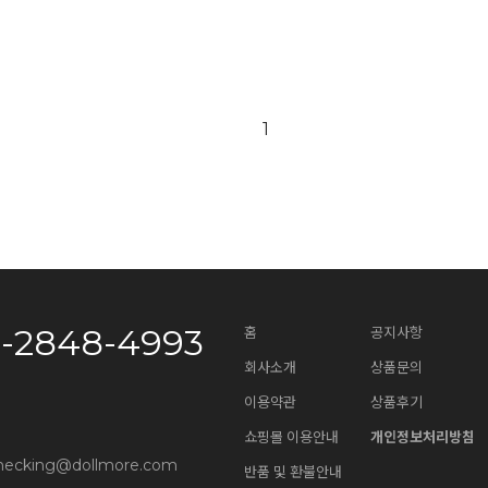
1
0-2848-4993
홈
공지사항
회사소개
상품문의
이용약관
상품후기
쇼핑몰 이용안내
개인정보처리방침
necking@dollmore.com
반품 및 환불안내